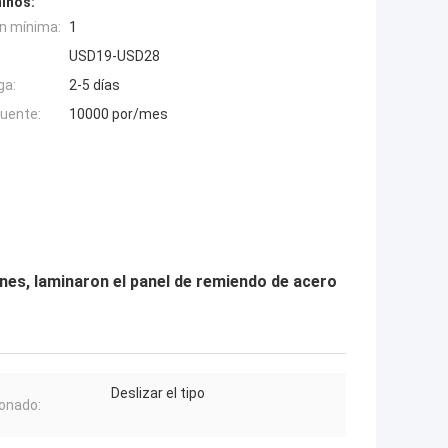
inos:
n mínima:
1
USD19-USD28
ga:
2-5 días
fuente:
10000 por/mes
ones, laminaron el panel de remiendo de acero
Deslizar el tipo
onado: