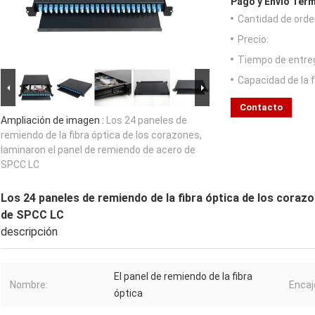
Pago y Envío Térm
Cantidad de orde
Precio:
Tiempo de entre
Capacidad de la 
Contacto
Ampliación de imagen :
Los 24 paneles de
remiendo de la fibra óptica de los corazones,
laminaron el panel de remiendo de acero de
SPCC LC
Los 24 paneles de remiendo de la fibra óptica de los coraz
de SPCC LC
descripción
El panel de remiendo de la fibra
Nombre:
Encaj
óptica