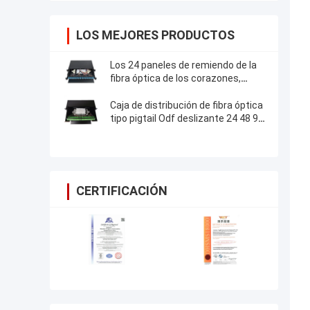
LOS MEJORES PRODUCTOS
Los 24 paneles de remiendo de la
fibra óptica de los corazones,
laminaron el panel de remiendo de
acero de SPCC LC
Caja de distribución de fibra óptica
tipo pigtail Odf deslizante 24 48 96
puertos
CERTIFICACIÓN