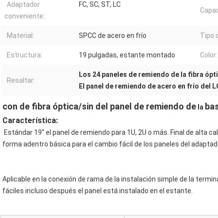
Adaptador
FC, SC, ST, LC
Capac
conveniente:
Material:
SPCC de acero en frío
Tipo 
Estructura:
19 pulgadas, estante montado
Color:
Los 24 paneles de remiendo de la fibra ópt
Resaltar:
El panel de remiendo de acero en frío del L
con de fibra óptica/sin del panel de remiendo de
bas
 la 
Característica:
Estándar 19" el panel de remiendo para 1U, 2U o más. Final de alta calida
forma adentro básica para el cambio fácil de los paneles del adaptado
Aplicable en la conexión de rama de
 la 
instalación simple 
de
 la 
termin
fáciles incluso después el panel está instalado en el estante.