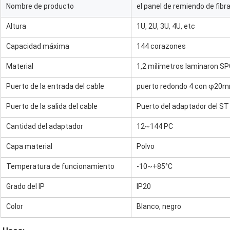
Nombre de producto
el panel de remiendo de fibr
Altura
1U, 2U, 3U, 4U, etc
Capacidad máxima
144 corazones
Material
1,2 milímetros laminaron S
Puerto de la entrada del cable
puerto redondo 4 con φ20
Puerto de la salida del cable
Puerto del adaptador del ST 
Cantidad del adaptador
12~144 PC
Capa material
Polvo
Temperatura de funcionamiento
-10~+85°C
Grado del IP
IP20
Color
Blanco, negro