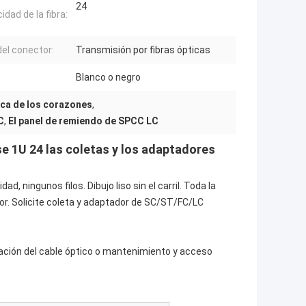
24
idad de la fibra:
del conector:
Transmisión por fibras ópticas
Blanco o negro
ica de los corazones
,
C
,
El panel de remiendo de SPCC LC
e 1U 24 
las coletas y los adaptadores
d, ningunos filos. Dibujo liso sin el carril. Toda la 
r. 
Solicite coleta y adaptador de SC/ST/FC/LC
ación
 del 
cable óptico
 o mantenimiento y acceso 