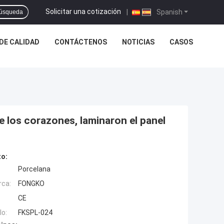
Solicitar una cotización
|
Spanish
úsqueda
DE CALIDAD
CONTÁCTENOS
NOTICIAS
CASOS
e los corazones, laminaron el panel
to:
Porcelana
rca:
FONGKO
CE
o:
FKSPL-024