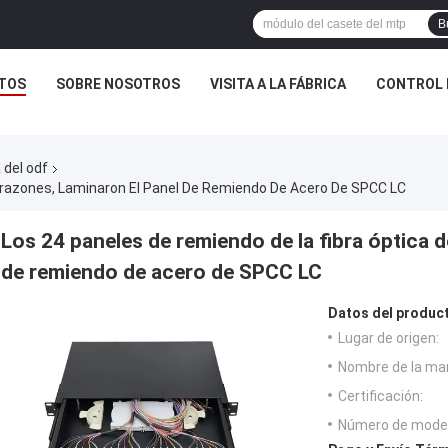
B
TOS
SOBRE NOSOTROS
VISITA A LA FÁBRICA
CONTROL 
 del odf
orazones, Laminaron El Panel De Remiendo De Acero De SPCC LC
Los 24 paneles de remiendo de la fibra óptica d
de remiendo de acero de SPCC LC
Datos del produc
Lugar de origen:
Nombre de la ma
Certificación:
Número de model