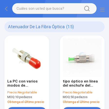
Atenuador De La Fibra Óptica
(15)
La PC con varios
tipo óptico en línea
modos de
del enchufe del
funcionamiento del
atenuador FC/APC
Precio:
Negotiatable
Precio:
Negotiatable
ST de la alta
SM del atenuador de
MOQ:
10 pedazos
MOQ:
50 pedazos
precisión fijó el
la fibra con varios
atenuador 1-30DB de
modos de
Obtenga el último precio
Obtenga el último precio
la fibra óptica
funcionamiento de