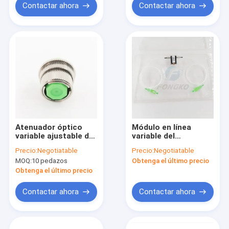
7dB 10dB
Contactar ahora
Contactar ahora
Atenuador óptico
Módulo en línea
variable ajustable de
variable del
FC APC Voa para la
atenuador VOA de la
Precio:
Negotiatable
Precio:
Negotiatable
señal de FTTH /CATV
fibra óptica del SC
MOQ:
10 pedazos
Obtenga el último precio
APC de 0~60dB SM
Obtenga el último precio
Contactar ahora
Contactar ahora