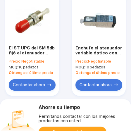
El ST UPC del SM 5db
Enchufe el atenuador
fijó el atenuador
variable óptico con
óptico de la fibra
varios modos de
Precio:
Negotiatable
Precio:
Negotiatable
para Ethernet del
funcionamiento
MOQ:
10 pedazos
MOQ:
10 pedazos
cajero automático
62.5/125 de la fibra
de SC/PC
Obtenga el último precio
Obtenga el último precio
Contactar ahora
Contactar ahora
Ahorre su tiempo
Permítanos contactar con los mejores
productos con usted.