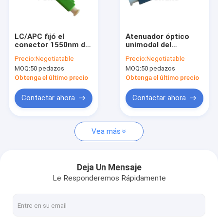
Visita a la fábrica
Control de calidad
LC/APC fijó el
Atenuador óptico
conector 1550nm del
unimodal del
Contáctenos
Lc Upc del atenuador
conector de la fibra
Precio:
Negotiatable
Precio:
Negotiatable
de la fibra óptica
del LC 15db Upc
MOQ:
50 pedazos
MOQ:
50 pedazos
Noticias
Obtenga el último precio
Obtenga el último precio
Casos
Contactar ahora
Contactar ahora
Vea más
Conector rápido de la fibra óptica
Divisor de la fibra óptica
Deja Un Mensaje
Le Responderemos Rápidamente
Cable de fribra óptica al aire libre
Cable de fribra óptica interior