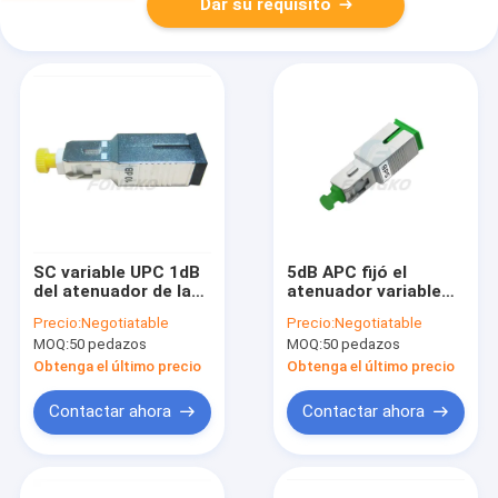
Dar su requisito
SC variable UPC 1dB
5dB APC fijó el
del atenuador de la
atenuador variable
fibra óptica de
del Sc del atenuador
Precio:
Negotiatable
Precio:
Negotiatable
FONGKO Voa a 30dB
de la fibra
MOQ:
50 pedazos
MOQ:
50 pedazos
Obtenga el último precio
Obtenga el último precio
Contactar ahora
Contactar ahora