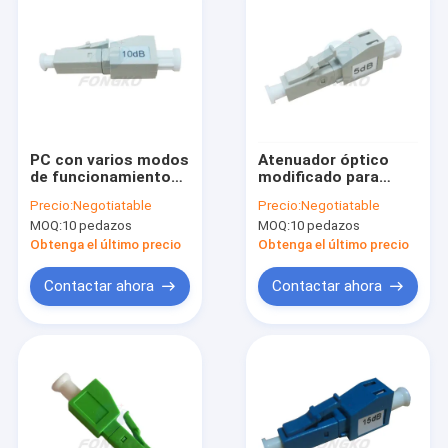
PC con varios modos
Atenuador óptico
de funcionamiento
modificado para
50/125 del LC del
requisitos
Precio:
Negotiatable
Precio:
Negotiatable
atenuador de la fibra
particulares 1310nm
MOQ:
10 pedazos
MOQ:
10 pedazos
óptica del OEM
del solo modo del
milímetro 10dB
atenuador del Lc de
Obtenga el último precio
Obtenga el último precio
la PC
Contactar ahora
Contactar ahora
Inicio
Productos
Sobre nosotros