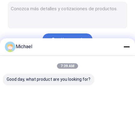
Caja terminal de FTTH
Conector de la fibra óptica
Adaptador de la fibra óptica
Continuar
Atenuador de la fibra óptica
Michael
Cordón de remiendo de la coleta
Nuestras Categorías
7:39 AM
Cierre del empalme de la fibra óptica
Good day, what product are you looking for?
el panel de remiendo de la fibra óptica del odf
CARRO DEL CARRETE DE CABLE
Transmisor-receptor óptico de SFP
Conector rápido de
Divisor de la fibra
Cable de fribr
Herramientas y equipo de la fibra óptica
la fibra óptica
óptica
óptica al aire l