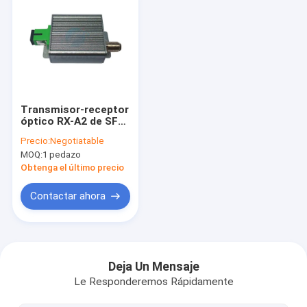
Transmisor-receptor
óptico RX-A2 de SFP
de la fibra del SC APC
Precio:
Negotiatable
para las redes de
MOQ:
1 pedazo
FTTH
Obtenga el último precio
Contactar ahora
Inicio
Productos
Deja Un Mensaje
Le Responderemos Rápidamente
Sobre nosotros