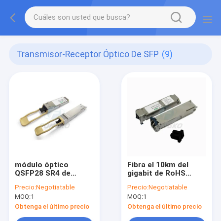
Transmisor-Receptor Óptico De SFP
(9)
módulo óptico
Fibra el 10km del
QSFP28 SR4 de
gigabit de RoHS
Gigabit Ethernet del
40Gb/S QSFP+ sola
Precio:
Negotiatable
Precio:
Negotiatable
transmisor-receptor
de SFP del
MOQ:
1
MOQ:
1
de 100Gb/S el 100m
transmisor-receptor
SFP
del módulo óptico
Obtenga el último precio
Obtenga el último precio
del Sfp