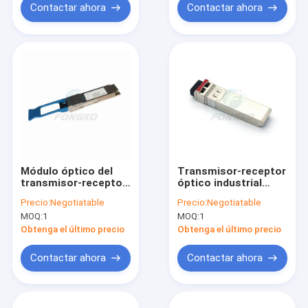
Contactar ahora
Contactar ahora
Módulo óptico del
Transmisor-receptor
transmisor-receptor
óptico industrial
de QSFP+ PSM los
1550nm de 10Gb/s
Precio:
Negotiatable
Precio:
Negotiatable
2km SFP para
SFP+ los 40km SFP
MOQ:
1
MOQ:
1
Ethernet 40G
Obtenga el último precio
Obtenga el último precio
Contactar ahora
Contactar ahora