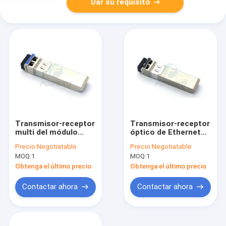
Dar su requisito
Transmisor-receptor
Transmisor-receptor
multi del módulo
óptico de Ethernet
1310nm los 20km
de SFP del módulo
Precio:
Negotiatable
Precio:
Negotiatable
Sfp+ del Lc 10gb Sfp
del OEM 850nm los
MOQ:
1
MOQ:
1
de la fibra del modo
300m 10gbe SFP+
Obtenga el último precio
Obtenga el último precio
Contactar ahora
Contactar ahora