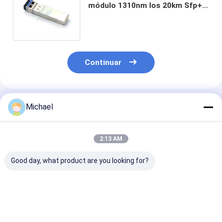
módulo 1310nm los 20km Sfp+
del Lc 10gb Sfp de la fibra del
modo
Continuar
Productos Recomendados
Michael
2:13 AM
Good day, what product are you looking for?
Transmisor-
Módulo óptico del
Fibra el 10km 
receptor óptico
transmisor-receptor
gigabit de Ro
industrial 1550nm de
de QSFP+ PSM los
40Gb/S QSFP+