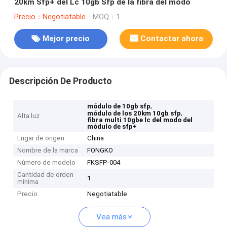
20km Sfp+ del Lc 10gb Sfp de la fibra del modo
Precio：Negotiatable
MOQ：1
Mejor precio
Contactar ahora
Descripción De Producto
,
módulo de 10gb sfp
,
módulo de los 20km 10gb sfp
Alta luz
fibra multi 10gbe lc del modo del
módulo de sfp+
Lugar de origen
China
Nombre de la marca
FONGKO
Número de modelo
FKSFP-004
Cantidad de orden
1
mínima
Precio
Negotiatable
Vea más