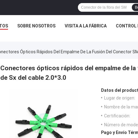
B
TOS
SOBRE NOSOTROS
VISITA A LA FÁBRICA
CONTROL 
nectores Ópticos Rápidos Del Empalme De La Fusión Del Conector SM D
Conectores ópticos rápidos del empalme de la 
de Sx del cable 2.0*3.0
Datos del produc
Lugar de origen:
Nombre de la ma
Certificación:
Número de model
Pago y Envío Térm