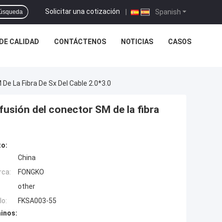
Solicitar una cotización
|
Spanish
úsqueda
DE CALIDAD
CONTÁCTENOS
NOTICIAS
CASOS
e La Fibra De Sx Del Cable 2.0*3.0
fusión del conector SM de la fibra
to:
China
rca:
FONGKO
other
o:
FKSA003-55
inos: