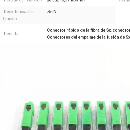
Pérdida de inserción:
≤0.3dB (0,5 máximo)
Pérdi
Resistencia a la
≥50N
tensión:
Conector rápido de la fibra de Sx
,
conector 
Resaltar:
Conectores del empalme de la fusión de S