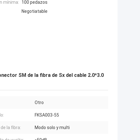
n mínima:
100 pedazos
Negotiatable
ector SM de la fibra de Sx del cable 2.0*3.0
Otro
o:
FKSA003-55
e la fibra:
Modo solo y multi