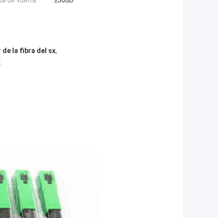
da de vuelta:
≥50dB
de la fibra del sx
,
x