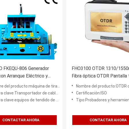
 FKEQU-806 Generador
FHO3100 OTDR 1310/155
con Arranque Eléctrico y
Fibra óptica OTDR Pantalla t
Transportador de Cable de
VFL OLS OPM Mapa de eve
 producto:máquina de tirar de cables de fibra óptica
Nombre del producto:OTDR 
min 1-18cm
Ethernet OTDR
 clave:Transportador de cable portátil
Certificación:ISO
ave:equipos de tendido de cables de telecomunicaciones
Tipo:Probadores y herramie
CONTACTAR AHORA
CONTACTAR AHORA