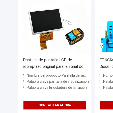
Pantalla de pantalla LCD de
FONGKO
reemplazo original para la señal de
Diésel 
incendio AI-9 Fibra de fusión Splicer
Manual 
Nombre del producto:Pantalla de visualización de la empalmadora por fusión
Nombre del
Panel de reparación de LCD
4~20m/
Palabra clave:pantalla de visualización
Palabra
Palabra clave:Encoladora de la fusión
Palabra cl
CONTACTAR AHORA