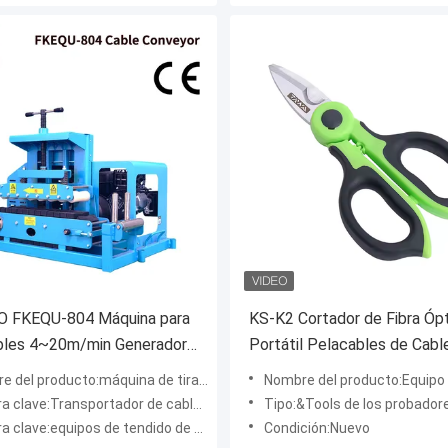
 FKEQU-804 Máquina para
KS-K2 Cortador de Fibra Óp
ables 4~20m/min Generador
Portátil Pelacables de Cabl
lina Transportador de
Óptico
 producto:máquina de tirar de cables de fibra óptica
Nombre del producto:Equipo de desmontaje
 de 1-18cm
 clave:Transportador de cable portátil
Tipo:&Tools de los probadores, &Tools de l
ave:equipos de tendido de cables de telecomunicaciones
Condición:Nuevo