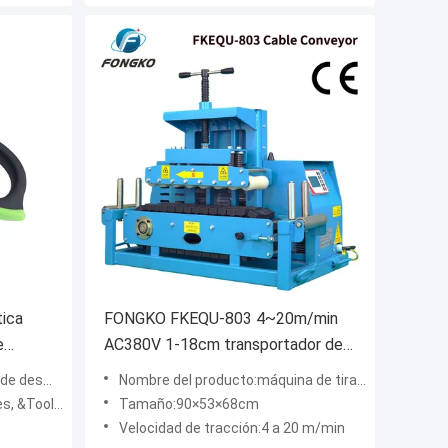
tica
FONGKO FKEQU-803 4~20m/min
e
AC380V 1-18cm transportador de
cables herramienta ligera para tirar
 de fibras
Nombre del producto:máquina de tirar de cables de fibra óptica
de cables
os probadores
Tamaño:90×53×68cm
Velocidad de tracción:4 a 20 m/min