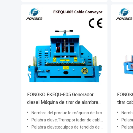
FONGKO FKEQU-805 Generador
FONGKO
diesel Máquina de tirar de alambre
tirar c
4 ~ 20m / min Generador de
de gaso
Nombre del producto:máquina de tirar de cables de fibra óptica
Nombre del
gasolina 1-18cm transportador de
cables
Palabra clave:Transportador de cable portátil
Palabra
cable
Palabra clave:equipos de tendido de cables de telecomunicaciones
Palabra cl