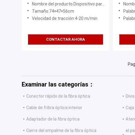
AC220V 1 ~ 10cm máquina de tirón
eléctri
Nombre del producto:Dispositivo para tirar del cable de fibra óptica
Nombre del 
de alambre
tirando
Tamaño:74×47×56cm
Palabra 
transpo
Velocidad de tracción:4-20 m/min
Palabra 
CONTACTAR AHORA
Pag
Examinar las categorías：
Conector rápido de la fibra óptica
Divis
Cable de fribra óptica interior
Caja
Adaptador de la fibra óptica
Aten
Cierre del empalme de la fibra óptica
el pa