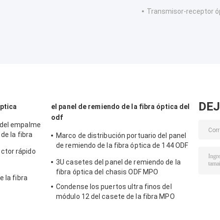
Transmisor-receptor ó
DEJ
óptica
el panel de remiendo de la fibra óptica del
odf
 del empalme
de la fibra
Marco de distribución portuario del panel
de remiendo de la fibra óptica de 144 ODF
ctor rápido
LC/SC/ST/FC SPCC
3U casetes del panel de remiendo de la
fibra óptica del chasis ODF MPO
 la fibra
Condense los puertos ultra finos del
módulo 12 del casete de la fibra MPO
a la
MTP
FTTH