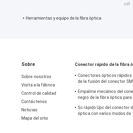
odf
Herramientas y equipo de la fibra óptica
Sobre
Conector rápido de la fibra 
Conectores ópticos rápidos
Sobre nosotros
de la fusión del conector SM 
Visita a la fábrica
de Sx del cable 2.0*3.0
Empalme mecánico del cone
Control de calidad
negro de la fibra óptica para
Contáctenos
Telecommuincation
Sc rápido Upc del conector de
Noticias
óptica con varios modos de
Mapa del sitio
funcionamiento del OEM par
comunicación FKSU017 de 