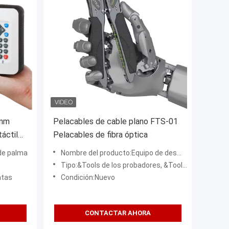
0nm
Pelacables de cable plano FTS-01
áctil
Pelacables de fibra óptica
ntos
de palma
Nombre del producto:Equipo de desmontaje de fibras
Tipo:&Tools de los probadores, &Tools de los probadores
ntas
Condición:Nuevo
CONTACTAR AHORA