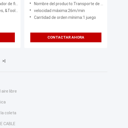
corte
Construcción de cables tirando
ibra óptica
Nombre del producto:Transporte de cables inteligente
transporte máquina transportadora
os probadores
velocidad máxima:26m/min
Cantidad de orden mínima:1 juego
CONTACTAR AHORA
>|
 aire libre
tica
la coleta
E CABLE