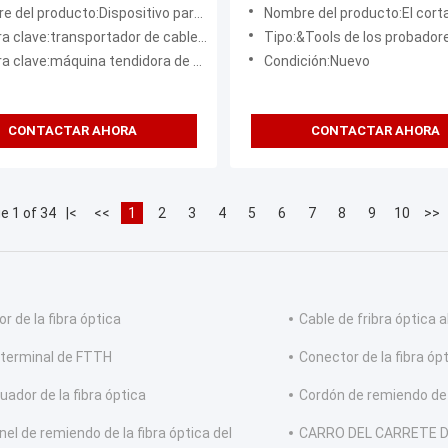
co Construcción Cable
Herramienta automática de 
producto:Dispositivo para tirar del cable de fibra óptica
Nombre del producto:El cortador de f
 transportando máquina
de fibra
clave:transportador de cable multifuncional
Tipo:&Tools de los probadores, &Tools de l
rtadora
clave:máquina tendidora de cables duradera
Condición:Nuevo
CONTACTAR AHORA
CONTACTAR AHORA
e 1 of 34
|<
<<
1
2
3
4
5
6
7
8
9
10
>>
or de la fibra óptica
Cable de fribra óptica al
 terminal de FTTH
Conector de la fibra óp
uador de la fibra óptica
Cordón de remiendo de 
nel de remiendo de la fibra óptica del
CARRO DEL CARRETE D