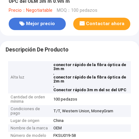
UPC del OEM 3m m 0.9m m
Precio：Negotiatable
MOQ：100 pedazos
Mejor precio
Contactar ahora
Descripción De Producto
conector rápido de la fibra óptica de
3m m
,
Alta luz
conector rápido de la fibra óptica de
2m m
,
Conector rápido 3m m del sc del UPC
Cantidad de orden
100 pedazos
mínima
Condiciones de
T/T, Western Union, MoneyGram
pago
Lugar de origen
China
Nombre de la marca
OEM
Número de modelo
FKSU019-58