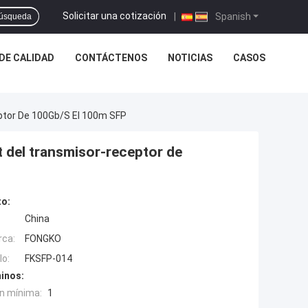
Solicitar una cotización
|
Spanish
úsqueda
DE CALIDAD
CONTÁCTENOS
NOTICIAS
CASOS
ptor De 100Gb/S El 100m SFP
 del transmisor-receptor de
to:
China
rca:
FONGKO
o:
FKSFP-014
inos:
n mínima:
1