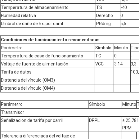
Temperatura de almacenamiento
TS
-40
Humedad relativa
Derecho
0
Umbral de daño de Rx, por carril
PRdmg
5,5
Condiciones de funcionamiento recomendadas
Parámetro
Símbolo
Minuto
Tip
Temperatura de caso de funcionamiento
TC
0
-
Voltaje de fuente de alimentación
VCC
3,14
3,3
Tarifa de datos
103
Distancia del vínculo (OM3)
Distancia del vínculo (OM4)
Parámetro
Símbolo
Minuto
Transmisor
Señalización de tarifa por carril
DRPL
± 25,78
PPM
Tolerancia diferenciada del voltaje de