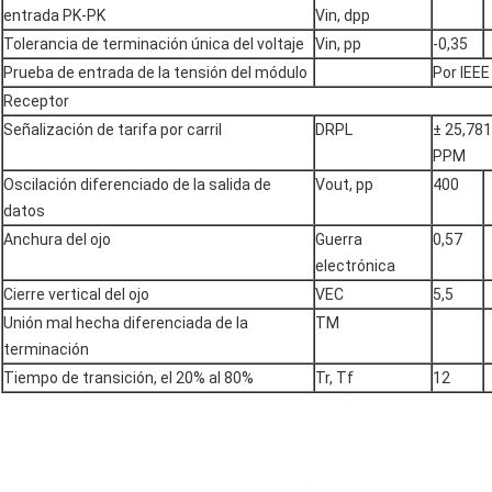
entrada PK-PK
Vin, dpp
Tolerancia de terminación única del voltaje
Vin, pp
-0,35
Prueba de entrada de la tensión del módulo
Por IEE
Receptor
Señalización de tarifa por carril
DRPL
± 25,78
PPM
Oscilación diferenciado de la salida de
Vout, pp
400
datos
Anchura del ojo
Guerra
0,57
electrónica
Cierre vertical del ojo
VEC
5,5
Unión mal hecha diferenciada de la
TM
terminación
Tiempo de transición, el 20% al 80%
Tr, Tf
12