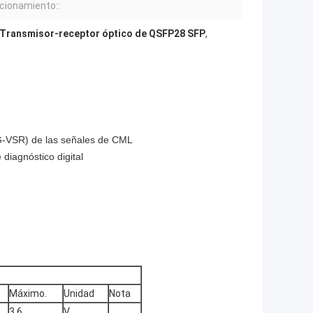
cionamiento::
Transmisor-receptor óptico de QSFP28 SFP
,
8G-VSR) de las señales de CML
diagnóstico digital
Máximo.
Unidad
Nota
3,6
V