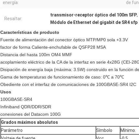
energía:
de fun
transmisor-receptor óptico del 100m SFP
,
Resaltar:
Módulo de Ethernet del gigabit de SR4 sfp
Características de producto
Fuente de alimentación del conector óptico MTP/MP0 sola +3.3V
factor de forma Caliente-enchufable de QSFP28 MSA
Distancia del hasta 100m OM4 MMF
acoplamiento eléctrico de la CA de la interfaz en serie 4x28G (CEI-2
Disipación de energía baja (máxima: 3.5W) construido en la función de 
Gama de temperaturas de funcionamiento de caso: 0℃ a 70℃
Obediente con el interfaz de comunicaciones de 100GBASE-SR4 I2C
Usos
100GBASE-SR4
Infiniband QDR/DDR/SDR
conexiones del Datacom 100G
Grados máximos absolutos
Parámetro
Símbolo
Mínimo.
Voltaje de fuente
Vcc
-0,5