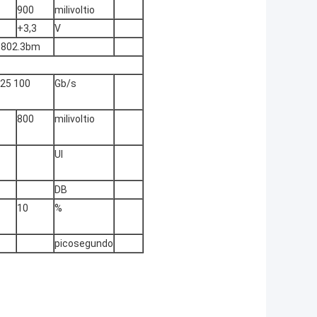
900
milivoltio
+3,3
V
E 802.3bm
125 100
Gb/s
800
milivoltio
UI
DB
10
%
picosegundo