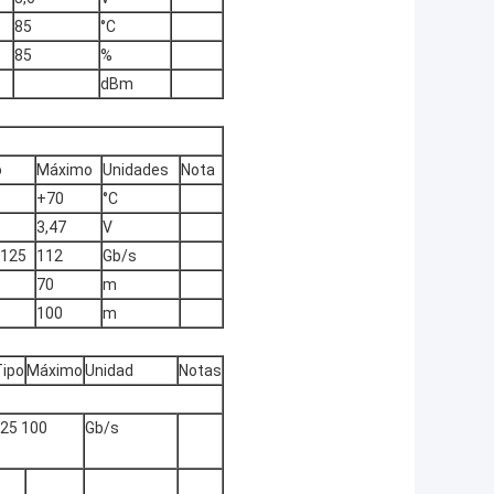
85
°C
85
%
dBm
o
Máximo
Unidades
Nota
+70
°C
3,47
V
,125
112
Gb/s
70
m
100
m
Tipo
Máximo
Unidad
Notas
125 100
Gb/s