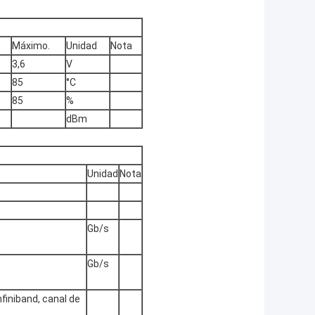
Máximo.
Unidad
Nota
3,6
V
85
°C
85
%
dBm
Unidad
Nota
Gb/s
Gb/s
nfiniband, canal de