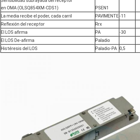
Sensibilidad subrayada del receptor
en OMA (OLSQ854XM-CDS1)
PSEN1
La media recibe el poder, cada carril
PAVIMENTE
-11
Reflexión del receptor
Rrx
El LOS afirma
PA
-30
El LOS De-afirma
Paladio
Histéresis del LOS
Paladio-PA
0,5