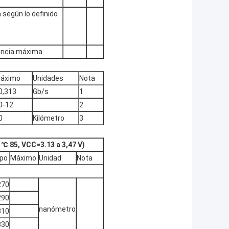
 según lo definido
uencia máxima
áximo
Unidades
Nota
0,313
Gb/s
1
0-12
2
0
Kilómetro
3
 ℃ 85, VCC=3.13 a 3,47 V)
ipo
Máximo.
Unidad
Nota
270
290
nanómetro
310
330