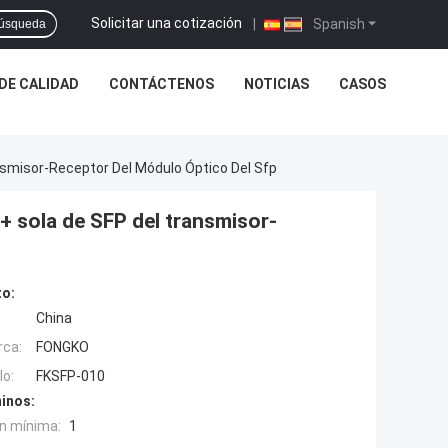
Solicitar una cotización
|
Spanish
úsqueda
DE CALIDAD
CONTÁCTENOS
NOTICIAS
CASOS
nsmisor-Receptor Del Módulo Óptico Del Sfp
+ sola de SFP del transmisor-
to:
China
rca:
FONGKO
o:
FKSFP-010
inos:
n mínima:
1