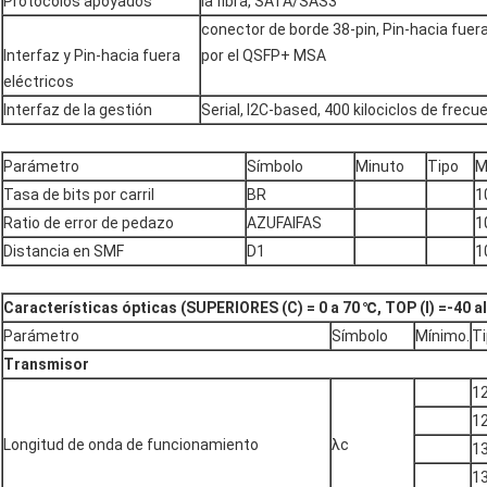
Protocolos apoyados
la fibra, SATA/SAS3
conector de borde 38-pin, Pin-hacia fuera
Interfaz y Pin-hacia fuera
por el QSFP+ MSA
eléctricos
Interfaz de la gestión
Serial, I2C-based, 400 kilociclos de frec
Parámetro
Símbolo
Minuto
Tipo
M
Tasa de bits por carril
BR
1
Ratio de error de pedazo
AZUFAIFAS
1
Distancia en SMF
D1
1
Características ópticas (SUPERIORES (C) = 0 a 70 ℃, TOP (I) =-40 al
Parámetro
Símbolo
Mínimo.
T
Transmisor
1
1
Longitud de onda de funcionamiento
λc
1
1