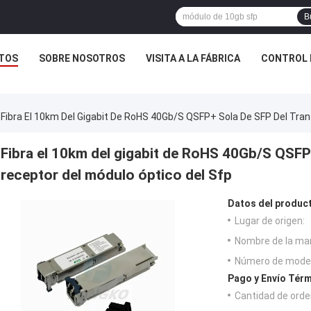
B
TOS
SOBRE NOSOTROS
VISITA A LA FÁBRICA
CONTROL 
Fibra El 10km Del Gigabit De RoHS 40Gb/S QSFP+ Sola De SFP Del Tra
Fibra el 10km del gigabit de RoHS 40Gb/S QSFP
receptor del módulo óptico del Sfp
Datos del produc
Lugar de origen:
Nombre de la ma
Número de model
Pago y Envío Térm
Cantidad de orde