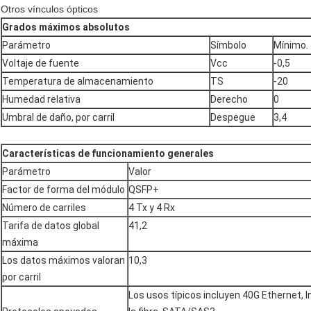
Otros vínculos ópticos
Grados máximos absolutos
Parámetro
Símbolo
Mínimo.
Voltaje de fuente
Vcc
-0,5
Temperatura de almacenamiento
TS
-20
Humedad relativa
Derecho
0
Umbral de daño, por carril
Despegue
3,4
Características de funcionamiento generales
Parámetro
Valor
Factor de forma del módulo
QSFP+
Número de carriles
4 Tx y 4 Rx
Tarifa de datos global
41,2
máxima
Los datos máximos valoran
10,3
por carril
Los usos típicos incluyen 40G Ethernet, I