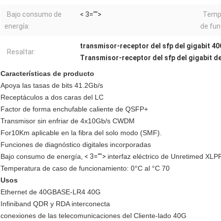
Bajo consumo de
< 3="">
Tempe
energía:
de fun
transmisor-receptor del sfp del gigabit 4
Resaltar:
Transmisor-receptor del sfp del gigabit 
Características de producto
Apoya las tasas de bits 41.2Gb/s
Receptáculos a dos caras del LC
Factor de forma enchufable caliente de QSFP+
Transmisor sin enfriar de 4x10Gb/s CWDM
For10Km aplicable en la fibra del solo modo (SMF).
Funciones de diagnóstico digitales incorporadas
Bajo consumo de energía,
< 3="">
interfaz eléctrico de Unretimed XLP
Temperatura de caso de funcionamiento: 0°C al °C 70
Usos
Ethernet de 40GBASE-LR4 40G
Infiniband QDR y RDA interconecta
conexiones de las telecomunicaciones del Cliente-lado 40G