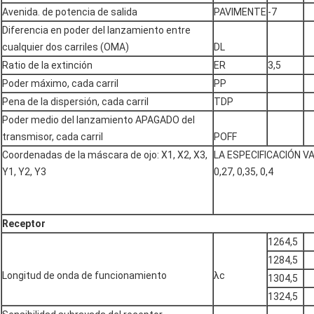
Avenida. de potencia de salida
PAVIMENTE
-7
Diferencia en poder del lanzamiento entre
cualquier dos carriles (OMA)
DL
Ratio de la extinción
ER
3,5
Poder máximo, cada carril
PP
Pena de la dispersión, cada carril
TDP
Poder medio del lanzamiento APAGADO del
transmisor, cada carril
POFF
Coordenadas de la máscara de ojo: X1, X2, X3,
LA ESPECIFICACIÓN VAL
Y1, Y2, Y3
0,27, 0,35, 0,4
Receptor
1264,5
1284,5
Longitud de onda de funcionamiento
λc
1304,5
1324,5