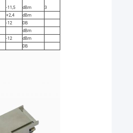
-11,5
dBm
3
+2,4
dBm
-12
DB
dBm
-12
dBm
DB