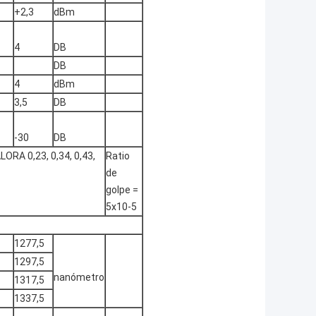
+2,3
dBm
4
DB
DB
4
dBm
3,5
DB
-30
DB
ORA 0,23, 0,34, 0,43,
Ratio
de
golpe =
5x10-5
1277,5
1297,5
nanómetro
1317,5
1337,5