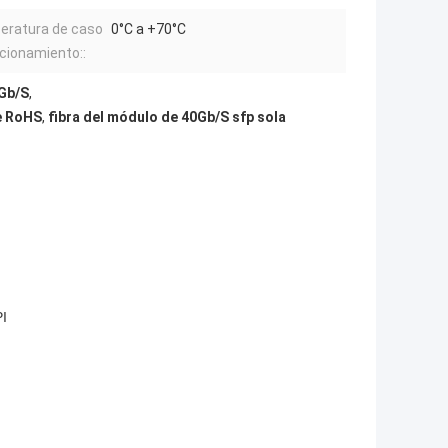
ratura de caso
0°C a +70°C
cionamiento::
0Gb/S
,
de RoHS
,
fibra del módulo de 40Gb/S sfp sola
PI