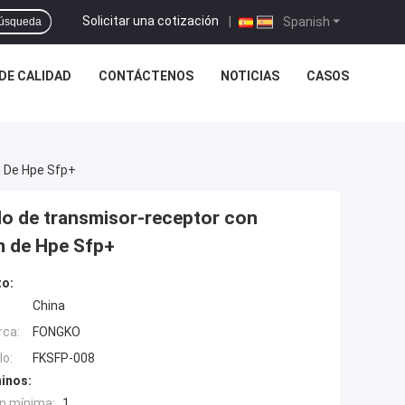
Solicitar una cotización
|
Spanish
úsqueda
DE CALIDAD
CONTÁCTENOS
NOTICIAS
CASOS
m De Hpe Sfp+
lo de transmisor-receptor con
m de Hpe Sfp+
to:
China
rca:
FONGKO
o:
FKSFP-008
inos:
n mínima:
1