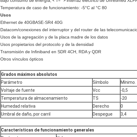
Bajo consumo de energía,
< 1="">
interfaz eléctrico de Unretimed XLP
Temperatura de caso de funcionamiento: -5°C al °C 80
Usos
Ethernet de 40GBASE-SR4 40G
Datacom/conexiones del interruptor y del router de las telecomunicac
Usos de la agregación y de la placa madre de los datos
Usos propietarios del protocolo y de la densidad
Transmisión de Infiniband en SDR 4CH, RDA y QDR
Otros vínculos ópticos
Grados máximos absolutos
Parámetro
Símbolo
Mínimo.
Voltaje de fuente
Vcc
-0,5
Temperatura de almacenamiento
TS
-20
Humedad relativa
Derecho
0
Umbral de daño, por carril
Despegue
3,4
Características de funcionamiento generales