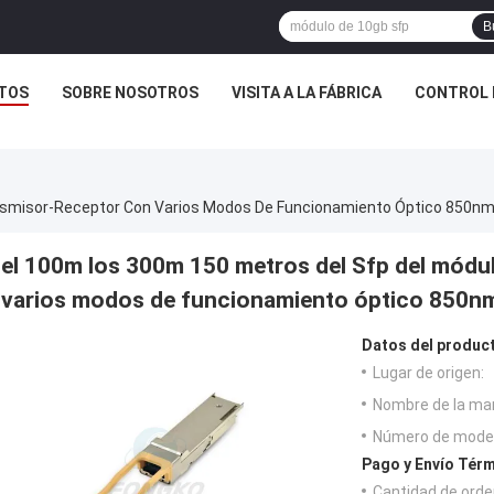
B
TOS
SOBRE NOSOTROS
VISITA A LA FÁBRICA
CONTROL 
ansmisor-Receptor Con Varios Modos De Funcionamiento Óptico 850n
el 100m los 300m 150 metros del Sfp del módu
varios modos de funcionamiento óptico 850n
Datos del produc
Lugar de origen:
Nombre de la ma
Número de model
Pago y Envío Térm
Cantidad de orde