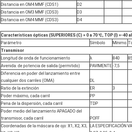
Distancia en OM4 MMF (CDS1)
D2
Distancia en OM3 MMF (CDS3)
D3
Distancia en OM4 MMF (CDS3)
D4
Características ópticas (SUPERIORES (C) = 0 a 70 ℃, TOP (I) =-40 al
Parámetro
Símbolo
Mínimo.
T
Transmisor
Longitud de onda de funcionamiento
λ
840
8
Avenida. de potencia de salida (permitido)
PAVIMENTE
-7,5
Diferencia en poder del lanzamiento entre
cualquier dos carriles (OMA)
DL
Ratio de la extinción
ER
3
Poder máximo, cada carril
PP
Pena de la dispersión, cada carril
TDP
Poder medio del lanzamiento APAGADO del
transmisor, cada carril
POFF
Coordenadas de la máscara de ojo: X1, X2, X3,
LA ESPECIFICACIÓN VAL