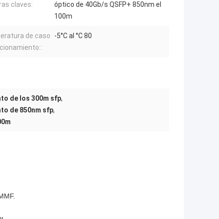
ras claves:
óptico de 40Gb/s QSFP+ 850nm el
100m
ratura de caso
-5°C al °C 80
cionamiento::
to de los 300m sfp
,
to de 850nm sfp
,
300m
 MMF.