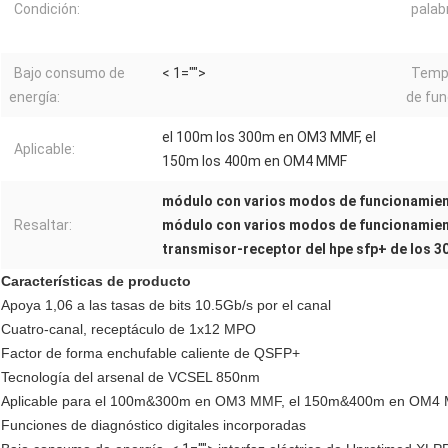
Condición:
palab
Bajo consumo de
< 1="">
Tempe
energía:
de fun
el 100m los 300m en OM3 MMF, el
Aplicable:
150m los 400m en OM4 MMF
módulo con varios modos de funcionamien
Resaltar:
módulo con varios modos de funcionamien
transmisor-receptor del hpe sfp+ de los 
Características de producto
Apoya 1,06 a las tasas de bits 10.5Gb/s por el canal
Cuatro-canal, receptáculo de 1x12 MPO
Factor de forma enchufable caliente de QSFP+
Tecnología del arsenal de VCSEL 850nm
Aplicable para el 100m&300m en OM3 MMF, el 150m&400m en OM4
Funciones de diagnóstico digitales incorporadas