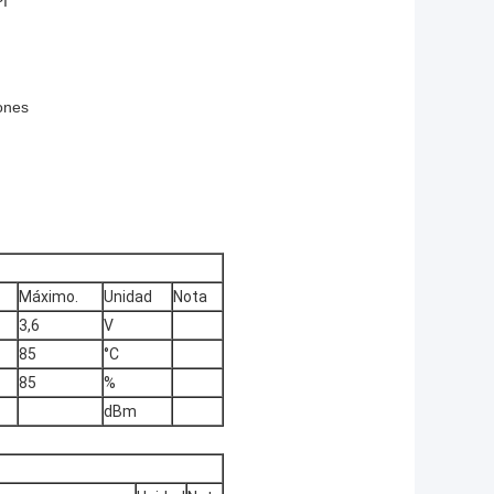
PI
iones
Máximo.
Unidad
Nota
3,6
V
85
°C
85
%
dBm