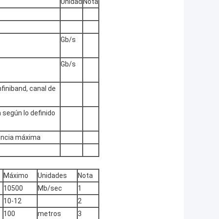
Unidad
Nota
Gb/s
Gb/s
nfiniband, canal de
 según lo definido
uencia máxima
Máximo
Unidades
Nota
10500
Mb/sec
1
10-12
2
100
metros
3