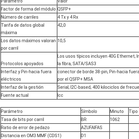
Parámetro
Valor
Factor de forma del módulo
QSFP+
Número de carriles
4 Tx y 4 Rx
Tarifa de datos global
42,0
máxima
Los datos máximos valoran
10,5
por carril
Los usos típicos incluyen 40G Ethernet, I
Protocolos apoyados
la fibra, SATA/SAS3
Interfaz y Pin-hacia fuera
conector de borde 38-pin, Pin-hacia fuera
eléctricos
por el QSFP+ MSA
Interfaz de la gestión
Serial, I2C-based, 400 kilociclos de frec
Fuente actual
Icc
Parámetro
Símbolo
Minuto
Tipo
Tasa de bits por carril
BR
1062
Ratio de error de pedazo
AZUFAIFAS
Distancia en OM3 MMF (CDS1)
D1