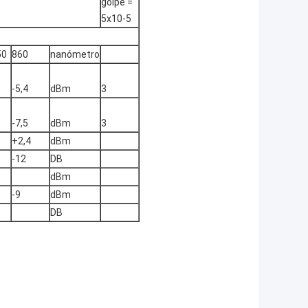
golpe =
5x10-5
50
860
nanómetro
-5,4
dBm
3
-7,5
dBm
3
+2,4
dBm
-12
DB
dBm
-9
dBm
DB