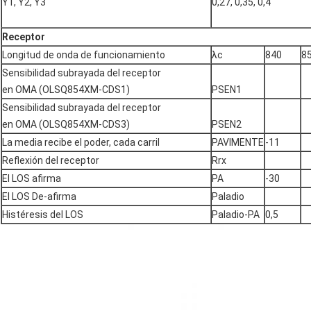
Y1, Y2, Y3
0,27, 0,35, 0,4
Receptor
Longitud de onda de funcionamiento
λc
840
8
Sensibilidad subrayada del receptor
en OMA (OLSQ854XM-CDS1)
PSEN1
Sensibilidad subrayada del receptor
en OMA (OLSQ854XM-CDS3)
PSEN2
La media recibe el poder, cada carril
PAVIMENTE
-11
Reflexión del receptor
Rrx
El LOS afirma
PA
-30
El LOS De-afirma
Paladio
Histéresis del LOS
Paladio-PA
0,5