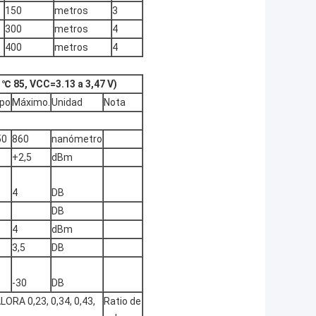
150
metros
3
300
metros
4
400
metros
4
 ℃ 85, VCC=3.13 a 3,47 V)
ipo
Máximo.
Unidad
Nota
50
860
nanómetro
+2,5
dBm
4
DB
DB
4
dBm
3,5
DB
-30
DB
ORA 0,23, 0,34, 0,43,
Ratio de