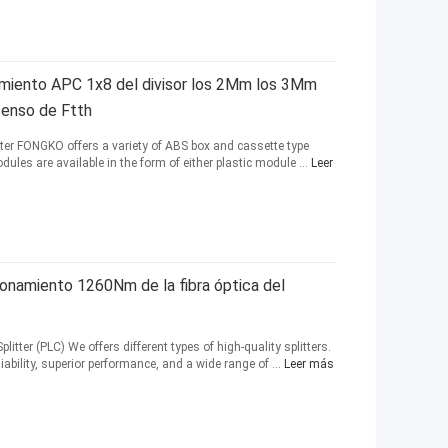
miento APC 1x8 del divisor los 2Mm los 3Mm
scenso de Ftth
itter FONGKO offers a variety of ABS box and cassette type
dules are available in the form of either plastic module ...
Leer
ionamiento 1260Nm de la fibra óptica del
litter (PLC) We offers different types of high-quality splitters.
ability, superior performance, and a wide range of ...
Leer más