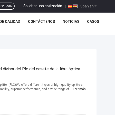
Solicitar una cotización
|
Spanish
úsqueda
DE CALIDAD
CONTÁCTENOS
NOTICIAS
CASOS
el divisor del Plc del casete de la fibra óptica
itter (PLC)We offers different types of high-quality splitters.
ability, superior performance, and a wide range of ...
Leer más