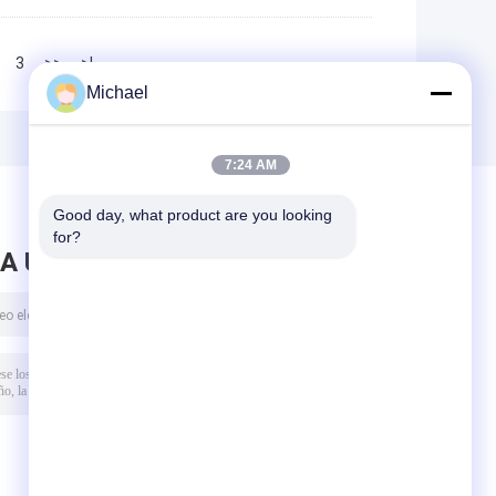
3
>>
>|
Michael
7:24 AM
Good day, what product are you looking 
for?
A UN MENSAJE