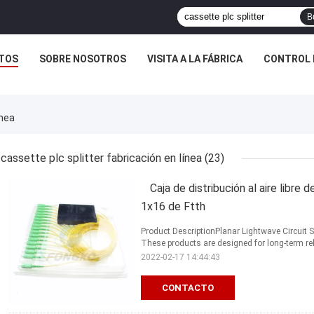
B
TOS
SOBRE NOSOTROS
VISITA A LA FÁBRICA
CONTROL 
ínea
cassette plc splitter fabricación en línea
(23)
Caja de distribución al aire libre d
1x16 de Ftth
Product DescriptionPlanar Lightwave Circuit Spl
These products are designed for long-term reli
2022-02-17 14:44:43
CONTACTO