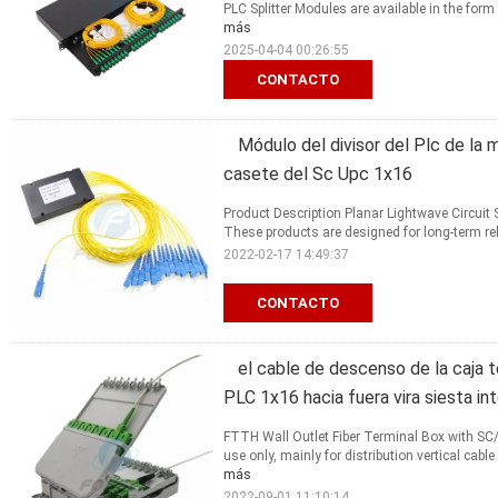
PLC Splitter Modules are available in the form
más
2025-04-04 00:26:55
CONTACTO
Módulo del divisor del Plc de la m
casete del Sc Upc 1x16
Product Description Planar Lightwave Circuit Sp
These products are designed for long-term reli
2022-02-17 14:49:37
CONTACTO
el cable de descenso de la caja t
PLC 1x16 hacia fuera vira siesta int
FTTH Wall Outlet Fiber Terminal Box with SC/
use only, mainly for distribution vertical cable
más
2022-09-01 11:10:14