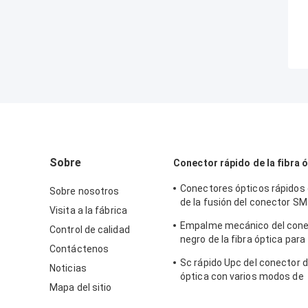
Sobre
Conector rápido de la fibra 
Conectores ópticos rápidos
Sobre nosotros
de la fusión del conector SM 
Visita a la fábrica
de Sx del cable 2.0*3.0
Empalme mecánico del cone
Control de calidad
negro de la fibra óptica para
Contáctenos
Telecommuincation
Sc rápido Upc del conector de
Noticias
óptica con varios modos de
Mapa del sitio
funcionamiento del OEM par
comunicación FKSU017 de 