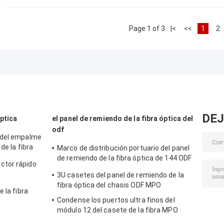
Page 1 of 3
|<
<<
1
2
DEJ
óptica
el panel de remiendo de la fibra óptica del
odf
 del empalme
de la fibra
Marco de distribución portuario del panel
de remiendo de la fibra óptica de 144 ODF
ctor rápido
LC/SC/ST/FC SPCC
3U casetes del panel de remiendo de la
fibra óptica del chasis ODF MPO
 la fibra
Condense los puertos ultra finos del
módulo 12 del casete de la fibra MPO
a la
MTP
FTTH