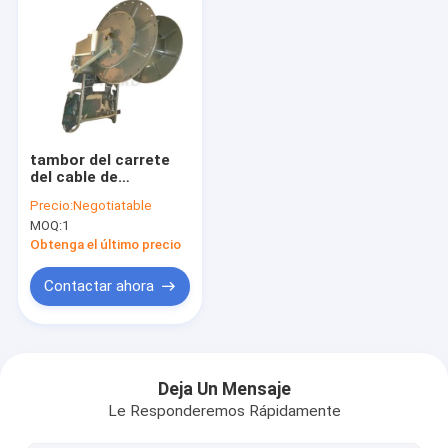
tambor del carrete
del cable de
extensión del carro
Precio:
Negotiatable
del carrete de cable
MOQ:
1
de los 60M Empty
Optical Fiber
Obtenga el último precio
Contactar ahora
Inicio
Productos
Deja Un Mensaje
Le Responderemos Rápidamente
Sobre nosotros