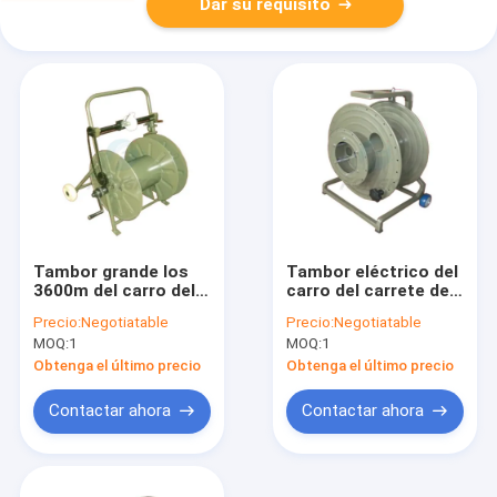
Dar su requisito
Tambor grande los
Tambor eléctrico del
3600m del carro del
carro del carrete de
alambre del carrete
cable de Ofc de la
Precio:
Negotiatable
Precio:
Negotiatable
del lanzamiento de
prueba de la llama de
MOQ:
1
MOQ:
1
cable de la fibra los
IP65 IP64
2000m
Obtenga el último precio
Obtenga el último precio
Contactar ahora
Contactar ahora