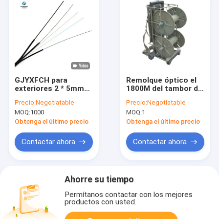
GJYXFCH para
Remolque óptico el
exteriores 2 * 5mm
1800M del tambor de
FTTH tambor de
la fibra del carro del
Precio:
Negotiatable
Precio:
Negotiatable
bobina cable de caída
carrete de cable de la
MOQ:
1000
MOQ:
1
de fibra LSZH cable
capa doble
de fibra óptica
Obtenga el último precio
Obtenga el último precio
autoportante
Contactar ahora
Contactar ahora
Ahorre su tiempo
Permítanos contactar con los mejores
productos con usted.