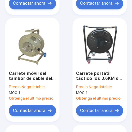
Contactar ahora
Contactar ahora
Carrete móvil del
Carrete portátil
tambor de cable del
táctico los 3.6KM del
carro del carrete del
cable de extensión
Precio:
Negotiatable
Precio:
Negotiatable
alambre del metal al
del tambor del carro
MOQ:
1
MOQ:
1
aire libre
del carrete de cable
óptico
Obtenga el último precio
Obtenga el último precio
Contactar ahora
Contactar ahora