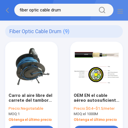
Fiber Optic Cable Drum
(9)
Carro al aire libre del
OEM EN el cable
carrete del tambor
aéreo autosuficiente
de cable de fribra
todo dieléctrico
Precio:
Negotiatable
Precio:
$0.4~$1.5/meter
óptica del carrete de
interior ADSS del
MOQ:
1
MOQ:
el 1000M
almacenamiento de
cable de fribra óptica
la fibra del control de
Obtenga el último precio
Obtenga el último precio
la altura