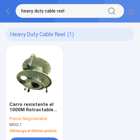
Heavy Duty Cable Reel
(1)
Carro resistente el
1000M Retractable
Extension Reel del
Precio:
Negotiatable
carrete de cable del
MOQ:
1
Odm
Obtenga el último precio