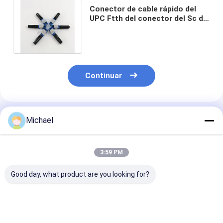
Conector de cable rápido del
UPC Ftth del conector del Sc del
cable de fribra óptica del
simplex
Continuar
Productos Recomendados
Michael
3:59 PM
Good day, what product are you looking for?
conector rápido de
Fiber Optic SC APC
Conector de fi