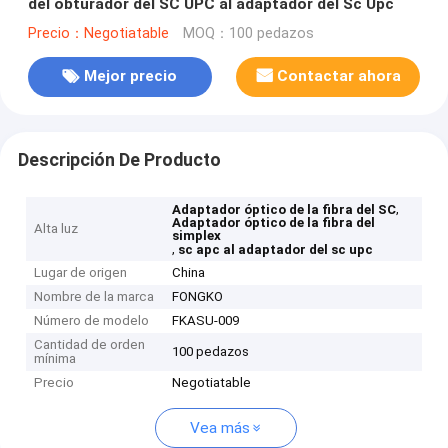
del obturador del SC UPC al adaptador del Sc Upc
Precio：Negotiatable
MOQ：100 pedazos
Mejor precio
Contactar ahora
Descripción De Producto
,
Adaptador óptico de la fibra del SC
Adaptador óptico de la fibra del
Alta luz
simplex
,
sc apc al adaptador del sc upc
Lugar de origen
China
Nombre de la marca
FONGKO
Número de modelo
FKASU-009
Cantidad de orden
100 pedazos
mínima
Precio
Negotiatable
Vea más