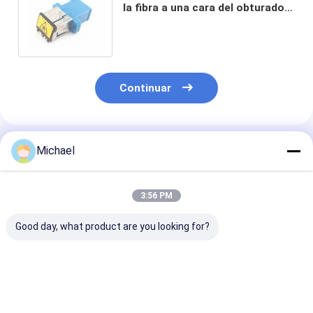
la fibra a una cara del obturador
del SC UPC al adaptador del Sc
Upc
Continuar
Productos Recomendados
Michael
3:56 PM
Good day, what product are you looking for?
Fiber optic
Adaptadores MPO de
Adaptadores d
conversion adapter
Fibra Óptica con
sin brida FON
ST/APC female to
Brida FONGKO DX,
Black DX Flang