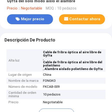
Gyfta del solo modo aisló el alambre
Precio：Negotiatable
MOQ：10 pedazos
Mejor precio
Contactar ahora
Descripción De Producto
Cable de fribra óptica al aire libre de
Gyfta
,
Alta luz
Cable de fribra óptica al aire libre del
polietileno
,
Alambre aislado polietileno de Gyfta
Lugar de origen
China
Nombre de la marca
FONGKO
Número de modelo
FKCAB-009
Cantidad de orden
10 pedazos
mínima
Precio
Negotiatable