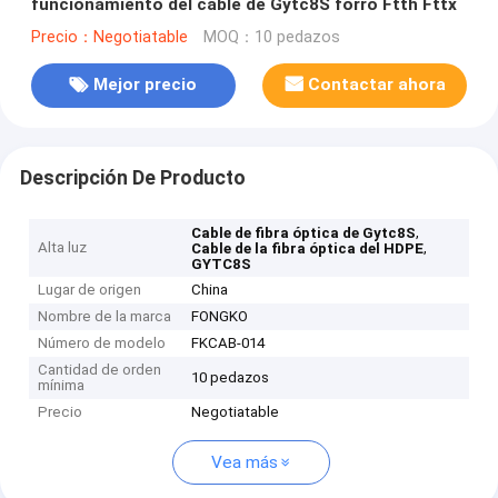
funcionamiento del cable de Gytc8S forró Ftth Fttx
Precio：Negotiatable
MOQ：10 pedazos
Mejor precio
Contactar ahora
Descripción De Producto
,
Cable de fibra óptica de Gytc8S
Alta luz
,
Cable de la fibra óptica del HDPE
GYTC8S
Lugar de origen
China
Nombre de la marca
FONGKO
Número de modelo
FKCAB-014
Cantidad de orden
10 pedazos
mínima
Precio
Negotiatable
Vea más