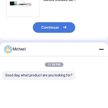
funcionamiento del cable de
Gytc8S forró Ftth Fttx
Continuar
Productos Recomendados
Michael
11:30 PM
Good day, what product are you looking for?
Cables de fibra
Cable óptico para
Cable de fibra
óptica FTTH
exteriores ADSS
ADSS de sopor
blindados
MDPE Cable óptico
automático 48
de modo único 24
120 144 núcle