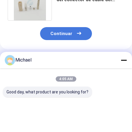
modo FTTX FTTH de los WAN
Continuar
Productos Recomendados
Michael
4:05 AM
Good day, what product are you looking for?
Equipo de cerámica
conector óptico del
Conector ópti
óptico del conector
solo modo del
la fibra de Kit 
de la fibra óptica de
simplex 2.0m m de la
Mode Duplex 3
la virola de las
fibra óptica del
del conector d