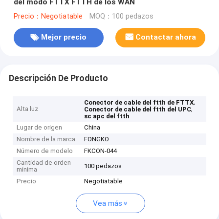
del modo FTTX FTTH de los WAN
Precio：Negotiatable
MOQ：100 pedazos
Mejor precio
Contactar ahora
Descripción De Producto
,
Conector de cable del ftth de FTTX
Alta luz
,
Conector de cable del ftth del UPC
sc apc del ftth
Lugar de origen
China
Nombre de la marca
FONGKO
Número de modelo
FKCON-044
Cantidad de orden
100 pedazos
mínima
Precio
Negotiatable
Vea más