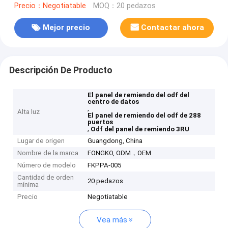
Precio：Negotiatable
MOQ：20 pedazos
Mejor precio
Contactar ahora
Descripción De Producto
El panel de remiendo del odf del
centro de datos
,
Alta luz
El panel de remiendo del odf de 288
puertos
,
Odf del panel de remiendo 3RU
Lugar de origen
Guangdong, China
Nombre de la marca
FONGKO, ODM，OEM
Número de modelo
FKPPA-005
Cantidad de orden
20 pedazos
mínima
Precio
Negotiatable
Vea más