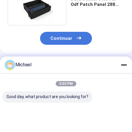
Odf Patch Panel 288
puertos
Continuar
Productos Recomendados
Michael
5:03 PM
Good day, what product are you looking for?
1U 144Core Simple
Estructura
12 / 24 corazo
Fibra óptica de
Inteligente 1U
LC/soporte int
distribución de la
Administrador de
de fibra óptica