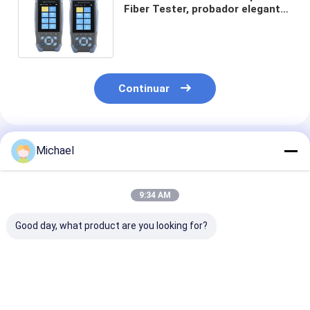
Fiber Tester, probador elegante
de la fibra OTDR del ODM del
OEM
Continuar
Productos Recomendados
Michael
9:34 AM
Good day, what product are you looking for?
Fongko
Fongko
Transportador
Transportador de
transportador de
cables de alta
cable multifuncional
cables automático
eficiencia Fon