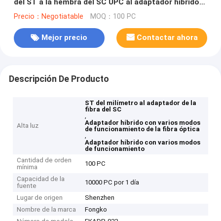
del ST a la hembra del SC UPC al adaptador híbrido
con varios modos de funcionamiento masculino
Precio：Negotiatable
MOQ：100 PC
Mejor precio
Contactar ahora
Descripción De Producto
ST del milímetro al adaptador de la
fibra del SC
,
Adaptador híbrido con varios modos
Alta luz
de funcionamiento de la fibra óptica
,
Adaptador híbrido con varios modos
de funcionamiento
Cantidad de orden
100 PC
mínima
Capacidad de la
10000 PC por 1 día
fuente
Lugar de origen
Shenzhen
Nombre de la marca
Fongko