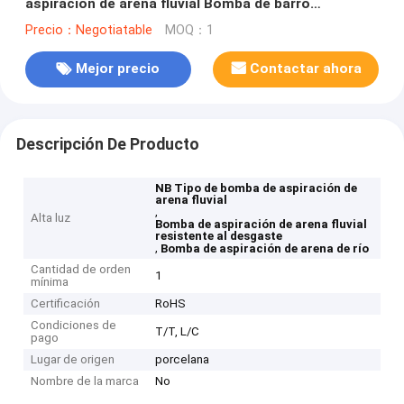
aspiración de arena fluvial Bomba de barro
resistente al desgaste Bomba de arena
Precio：Negotiatable
MOQ：1
Mejor precio
Contactar ahora
Descripción De Producto
NB Tipo de bomba de aspiración de
arena fluvial
,
Alta luz
Bomba de aspiración de arena fluvial
resistente al desgaste
,
Bomba de aspiración de arena de río
Cantidad de orden
1
mínima
Certificación
RoHS
Condiciones de
T/T, L/C
pago
Lugar de origen
porcelana
Nombre de la marca
No