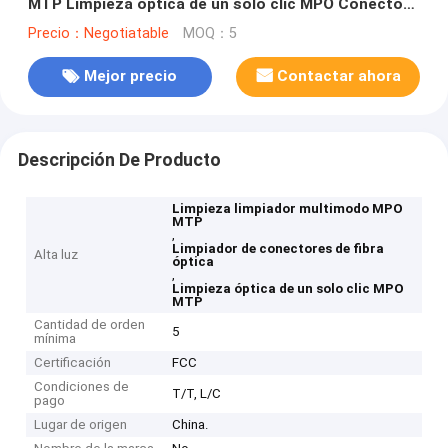
MTP Limpieza óptica de un solo clic MPO Conector
Limpieza de conector de fibra óptica
Precio：Negotiatable
MOQ：5
Mejor precio
Contactar ahora
Descripción De Producto
Limpieza limpiador multimodo MPO
MTP
,
Limpiador de conectores de fibra
Alta luz
óptica
,
Limpieza óptica de un solo clic MPO
MTP
Cantidad de orden
5
mínima
Certificación
FCC
Condiciones de
T/T, L/C
pago
Lugar de origen
China.