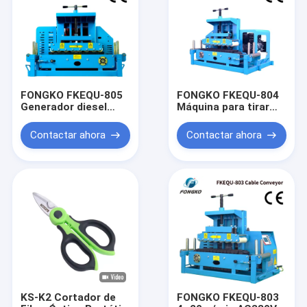
FONGKO FKEQU-805
FONGKO FKEQU-804
Generador diesel
Máquina para tirar
Máquina de tirar de
cables 4~20m/min
alambre 4 ~ 20m /
Generador de
Contactar ahora
Contactar ahora
min Generador de
gasolina
gasolina 1-18cm
Transportador de
transportador de
cables de 1-18cm
cable
KS-K2 Cortador de
FONGKO FKEQU-803