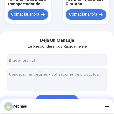
transportador de
Cinturón
cables 4 ~ 20m/min
transportador de
AC380V AC220V 1 ~
cable de cable
Contactar ahora
Contactar ahora
10cm máquina de
eléctrico
tirón de alambre
Construcción Cable
tirando
transportando
máquina
transportadora
Deja Un Mensaje
Le Responderemos Rápidamente
Inicio
Productos
Continuar
Michael
Sobre nosotros