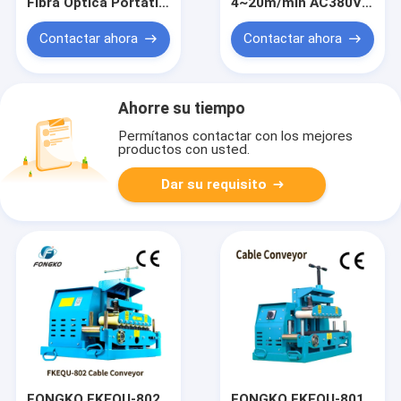
Fibra Óptica Portátil
4~20m/min AC380V
Pelacables de Cable
1-18cm
Óptico
transportador de
Contactar ahora
Contactar ahora
cables herramienta
ligera para tirar de
cables
Ahorre su tiempo
Permítanos contactar con los mejores
productos con usted.
Dar su requisito
FONGKO FKEQU-802
FONGKO FKEQU-801