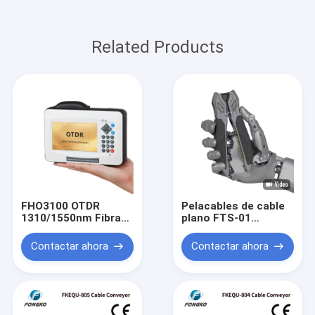
Related Products
FHO3100 OTDR
Pelacables de cable
1310/1550nm Fibra
plano FTS-01
óptica OTDR Pantalla
Pelacables de fibra
táctil VFL OLS OPM
óptica
Contactar ahora
Contactar ahora
Mapa de eventos
Ethernet OTDR