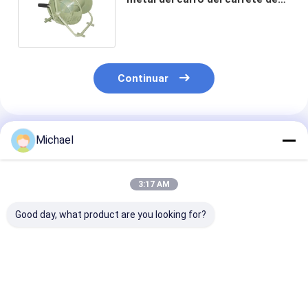
los 600M Outdoor Mobile Wire
Continuar
Productos Recomendados
Michael
3:17 AM
Good day, what product are you looking for?
Carrito portátil
Tambor grande los
Carrete de al
retractable Wire
3600m del carro del
al aire libre de
Spool Cart del
alambre del carrete
del metal de
carrete del alambre
del lanzamiento de
Waterpoof Dol