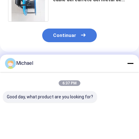
460m m con el lanzamiento y el
freno de cable
Continuar
Productos Recomendados
Michael
6:37 PM
Good day, what product are you looking for?
bobina del carrete de
Carrito portátil
Tambor grande
cable del metal del
retractable Wire
3600m del carr
carro del carrete de
Spool Cart del
alambre del ca
los 600M Outdoor
carrete del alambre
del lanzamient