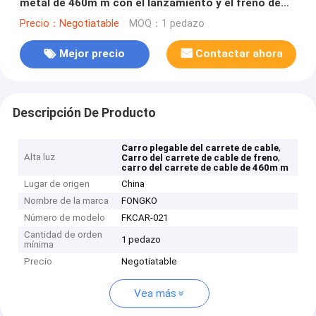
metal de 460m m con el lanzamiento y el freno de
cable
Precio：Negotiatable
MOQ：1 pedazo
Mejor precio
Contactar ahora
Descripción De Producto
,
Carro plegable del carrete de cable
Alta luz
,
Carro del carrete de cable de freno
carro del carrete de cable de 460m m
Lugar de origen
China
Nombre de la marca
FONGKO
Número de modelo
FKCAR-021
Cantidad de orden
1 pedazo
mínima
Precio
Negotiatable
Vea más