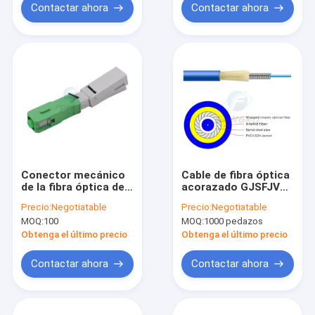
Contactar ahora
Contactar ahora
Conector mecánico
Cable de fibra óptica
de la fibra óptica del
acorazado GJSFJV
solo modo, conector
del simplex del solo
Precio:
Negotiatable
Precio:
Negotiatable
rápido de la fibra
modo con la
MOQ:
100
MOQ:
1000 pedazos
óptica del SC APC
chaqueta de PVC
Obtenga el último precio
Obtenga el último precio
Contactar ahora
Contactar ahora