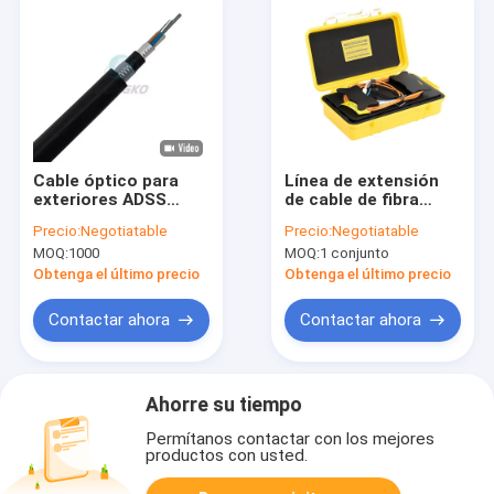
Cable óptico para
Línea de extensión
exteriores ADSS
de cable de fibra
MDPE Cable óptico
óptica FONGKO
Precio:
Negotiatable
Precio:
Negotiatable
de modo único 24
SC/APC-SC/APC SM
MOQ:
1000
MOQ:
1 conjunto
núcleos Cable óptico
150M 300M 500M
de fibra óptica Cable
1KM 2KM Prueba
Obtenga el último precio
Obtenga el último precio
óptico
OTDR Cable de
extensión Cable de
Contactar ahora
Contactar ahora
lanzamiento OTDR
Caja de cable
Ahorre su tiempo
Permítanos contactar con los mejores
productos con usted.