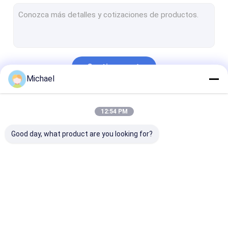
Caja terminal de FTTH
Conector de la fibra óptica
Adaptador de la fibra óptica
Continuar
Atenuador de la fibra óptica
Michael
Cordón de remiendo de la coleta
Nuestras Categorías
12:54 PM
Cierre del empalme de la fibra óptica
Good day, what product are you looking for?
el panel de remiendo de la fibra óptica del odf
CARRO DEL CARRETE DE CABLE
Transmisor-receptor óptico de SFP
Conector rápido de
Divisor de la fibra
Cable de fribr
Herramientas y equipo de la fibra óptica
la fibra óptica
óptica
óptica al aire l