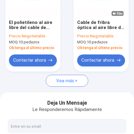
Visita a la fábrica
Control de calidad
El polietileno al aire
Cable de fribra
libre del cable de
óptica al aire libre de
Contáctenos
fribra óptica de
Gyta del cable de
Precio:
Negotiatable
Precio:
Negotiatable
Gyfta del solo modo
descenso de
MOQ:
10 pedazos
MOQ:
10 pedazos
aisló el alambre
FONGKO Ftth para la
Noticias
tubería
Obtenga el último precio
Obtenga el último precio
Casos
Contactar ahora
Contactar ahora
Vea más
Conector rápido de la fibra óptica
Divisor de la fibra óptica
Deja Un Mensaje
Le Responderemos Rápidamente
Cable de fribra óptica al aire libre
Cable de fribra óptica interior