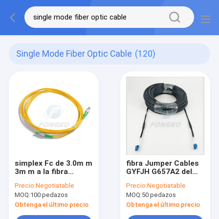
Single Mode Fiber Optic Cable
(120)
simplex Fc de 3.0m m
fibra Jumper Cables
3m m a la fibra
GYFJH G657A2 del
óptica Patchcord
solo modo del
Precio:
Negotiatable
Precio:
Negotiatable
Fc/apc del cable de
cordón de remiendo
MOQ:
100 pedazos
MOQ:
50 pedazos
fribra óptica del solo
del solo modo MPO
modo de Fc
del 100m LC UPC
Obtenga el último precio
Obtenga el último precio