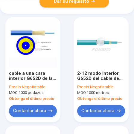
Dar su requisito
cable a una cara
2-12 modo interior
interior G652D de la
G652D del cable de
fibra del solo modo
fribra óptica GJBFJH
Precio:
Negotiatable
Precio:
Negotiatable
de 3m m GJFJV con
del desbloqueo de la
MOQ:
1000 pedazos
MOQ:
1000 metros
la envoltura de LSZH
base solo
Obtenga el último precio
Obtenga el último precio
Contactar ahora
Contactar ahora