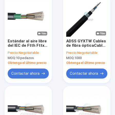
Estándar al aire libre
ADSS GYXTW Cables
del IEC de Ftth Fttx
de fibra ópticaCables
del cable de fribra
ópticos de exterior
Precio:
Negotiatable
Precio:
Negotiatable
óptica de Gyts del
de modo único MDPE
MOQ:
10 pedazos
MOQ:
1000
solo modo
Cables ópticos de 24
núcleos
Obtenga el último precio
Obtenga el último precio
Contactar ahora
Contactar ahora
Inicio
Productos
Sobre nosotros