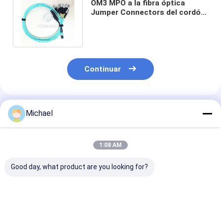
OM3 MPO a la fibra óptica
Jumper Connectors del cordón
de remiendo de la coleta de 12
FC
Continuar
Productos Recomendados
Michael
1:08 AM
Good day, what product are you looking for?
Coleta de fibra
Fibra de salto de
Latiguillos FT
óptica SM, 12 hilos,
fibra óptica Pigtails
2 mm y 3 mm 