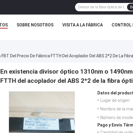
B
TOS
SOBRE NOSOTROS
VISITA A LA FÁBRICA
CONTROL 
FBT Del Precio De Fábrica FTTH Del Acoplador Del ABS 2*2 De La Fibr
En existencia divisor óptico 1310nm o 1490nm
FTTH del acoplador del ABS 2*2 de la fibra óp
Datos del produc
Lugar de origen:
Nombre de la ma
Número de model
Pago y Envío Térm
Cantidad de orde