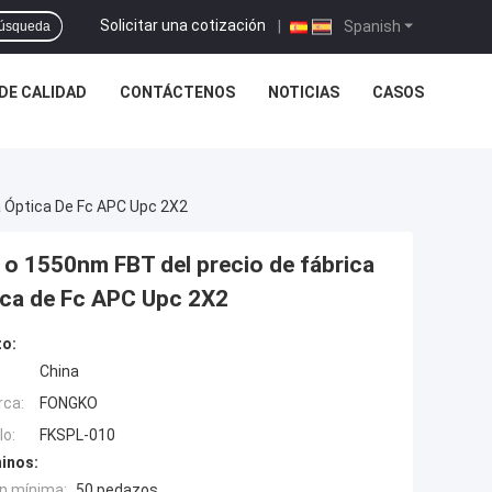
Solicitar una cotización
|
Spanish
úsqueda
DE CALIDAD
CONTÁCTENOS
NOTICIAS
CASOS
a Óptica De Fc APC Upc 2X2
 o 1550nm FBT del precio de fábrica
tica de Fc APC Upc 2X2
to:
China
rca:
FONGKO
o:
FKSPL-010
inos:
n mínima:
50 pedazos