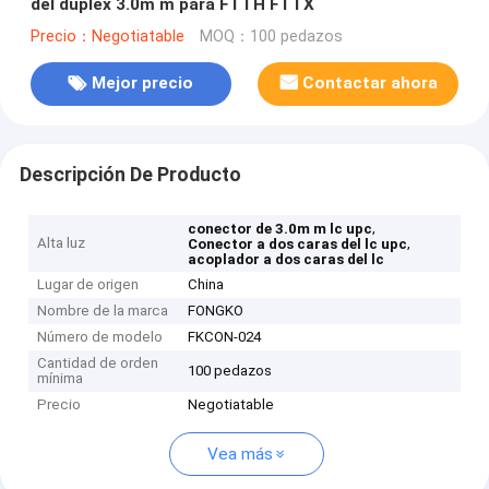
del duplex 3.0m m para FTTH FTTX
Precio：Negotiatable
MOQ：100 pedazos
Mejor precio
Contactar ahora
Descripción De Producto
,
conector de 3.0m m lc upc
Alta luz
,
Conector a dos caras del lc upc
acoplador a dos caras del lc
Lugar de origen
China
Nombre de la marca
FONGKO
Número de modelo
FKCON-024
Cantidad de orden
100 pedazos
mínima
Precio
Negotiatable
Vea más