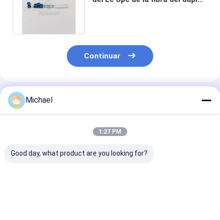
3.0m m para FTTH FTTX
Continuar
Productos Recomendados
Michael
1:27 PM
Good day, what product are you looking for?
Equipo de cerámica
conector óptico del
Conector ópti
óptico del conector
solo modo del
la fibra de Kit 
de la fibra óptica de
simplex 2.0m m de la
Mode Duplex 3
la virola de las
fibra óptica del
del conector d