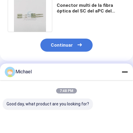
Conector multi de la fibra
óptica del SC del aPC del
duplex del modo del OEM 2.0m
m
Continuar
Productos Recomendados
Michael
7:48 PM
Good day, what product are you looking for?
Equipo de cerámica
conector óptico del
Conector ópti