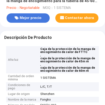
la manga de encogimiento para la tubería de 45-60m
m
Precio：Negotiatable
MOQ：1 SISTEMA
Mejor precio
Contactar ahora
Descripción De Producto
Caja de la protección de la manga de
encogimiento de calor de FTTC
,
caja de la protección de la manga de
Alta luz
encogimiento de calor de 45m m
,
caja de la protección de la manga de
encogimiento de calor de 60m m
Cantidad de orden
1 SISTEMA
mínima
Condiciones de
L/C, T/T
pago
Lugar de origen
Shenzhen
Nombre de la marca
Fongko